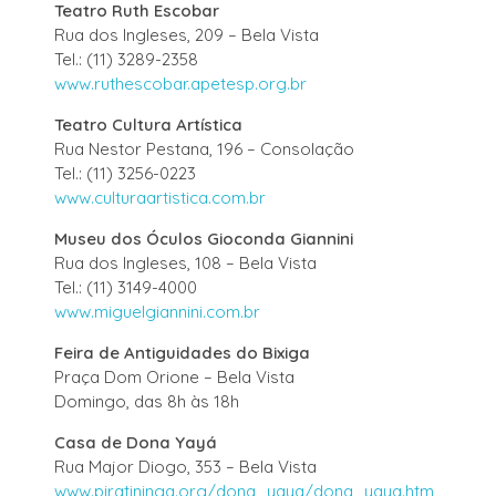
Teatro Ruth Escobar
Rua dos Ingleses, 209 – Bela Vista
Tel.: (11) 3289-2358
www.ruthescobar.apetesp.org.br
Teatro Cultura Artística
Rua Nestor Pestana, 196 – Consolação
Tel.: (11) 3256-0223
www.culturaartistica.com.br
Museu dos Óculos Gioconda Giannini
Rua dos Ingleses, 108 – Bela Vista
Tel.: (11) 3149-4000
www.miguelgiannini.com.br
Feira de Antiguidades do Bixiga
Praça Dom Orione – Bela Vista
Domingo, das 8h às 18h
Casa de Dona Yayá
Rua Major Diogo, 353 – Bela Vista
www.piratininga.org/dona_yaya/dona_yaya.htm