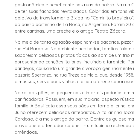
gastronômica e beneficente nas ruas do bairro. Na rua 
de ter suas fachadas revitalizadas. Coloridas em tons vi
objetivo de transformar o Bixiga no “Caminito brasileir
do bairro portenho de La Boca, na Argentina. Foram 20 
entre cantinas, uma creche e o antigo Teatro Zácaro.
No meio de tanta agitação espalham-se padarias, pizzari
rua Rui Barbosa. No ambiente acolhedor, famílias fala
saboreiam deliciosos pratos típicos ao som de um trio
apresentando canções italianas, incluindo a tarantela. 
bandejas, causando um grande alvoroço genuinamente ita
pizzaria Speranza, na rua Treze de Maio, que, desde 1958
e massas, serve bons vinhos e ainda oferece saborosos 
No rol dos pães, as pequeninas e imortais padarias e
panificadoras. Possuem, em sua maioria, aspecto rústico,
família. A Basilicata assa seus pães em forno a lenha, 
Julho oferecem deliciosos antepastos. A Italianinha, loc
Cardoso, é a mais antiga do bairro. Dentre as guloseim
provolone e o tentador catanelli – um tubinho recheado
amêndoas.