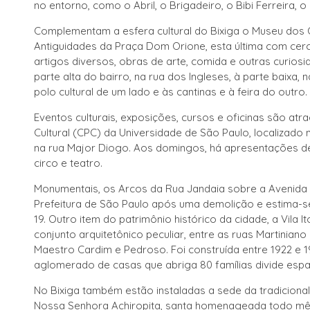
no entorno, como o Abril, o Brigadeiro, o Bibi Ferreira, o 
Complementam a esfera cultural do Bixiga o Museu dos Ó
Antiguidades da Praça Dom Orione, esta última com cer
artigos diversos, obras de arte, comida e outras curiosi
parte alta do bairro, na rua dos Ingleses, à parte baixa,
polo cultural de um lado e às cantinas e à feira do outro.
Eventos culturais, exposições, cursos e oficinas são a
Cultural (CPC) da Universidade de São Paulo, localizad
na rua Major Diogo. Aos domingos, há apresentações de 
circo e teatro.
Monumentais, os Arcos da Rua Jandaia sobre a Avenida
Prefeitura de São Paulo após uma demolição e estima-s
19. Outro item do patrimônio histórico da cidade, a Vila
conjunto arquitetônico peculiar, entre as ruas Martinia
Maestro Cardim e Pedroso. Foi construída entre 1922 e 1
aglomerado de casas que abriga 80 famílias divide espaç
No Bixiga também estão instaladas a sede da tradicional
Nossa Senhora Achiropita, santa homenageada todo mê