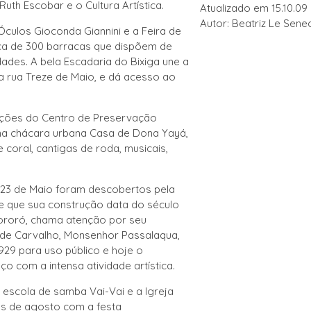
Ruth Escobar e o Cultura Artística.
Atualizado em 15.10.09
Autor: Beatriz Le Sene
culos Gioconda Giannini e a Feira de
ca de 300 barracas que dispõem de
dades. A bela Escadaria do Bixiga une a
 na rua Treze de Maio, e dá acesso ao
trações do Centro de Preservação
o na chácara urbana Casa de Dona Yayá,
coral, cantigas de roda, musicais,
 23 de Maio foram descobertos pela
e que sua construção data do século
 Itororó, chama atenção por seu
no de Carvalho, Monsenhor Passalaqua,
929 para uso público e hoje o
o com a intensa atividade artística.
 escola de samba Vai-Vai e a Igreja
s de agosto com a festa