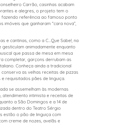
Conselheiro Carrão, casinhas acabam
brantes e alegres, o projeto tem o
o”, fazendo referência ao famoso ponto
os imóveis que ganharam “cara nova”,
as e cantinas, como a C...Que Sabe!, na
m e gesticulam animadamente enquanto
 musical que passa de mesa em mesa
Para completar, garçons derrubam as
liano. Conheça ainda a tradicional
, conserva as velhas receitas de pizzas
e requisitados pães de linguiça.
m nada se assemelham às modernas
 atendimento intimista e receitas de
enquanto a São Domingos e a 14 de
alizada dentro do Teatro Sérgio
as estão o pão de linguiça com
 com creme de nozes, avelãs e