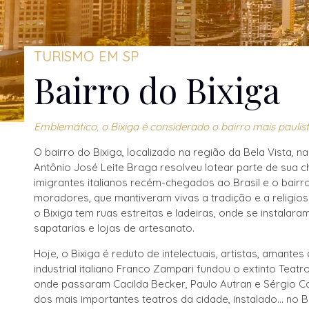
TURISMO EM SP
Bairro do Bixiga
Emblemático, o Bixiga é considerado o bairro mais paulis
O bairro do Bixiga, localizado na região da Bela Vista, 
Antônio José Leite Braga resolveu lotear parte de sua c
imigrantes italianos recém-chegados ao Brasil e o bairr
moradores, que mantiveram vivas a tradição e a religiosi
o Bixiga tem ruas estreitas e ladeiras, onde se instalara
sapatarias e lojas de artesanato.
Hoje, o Bixiga é reduto de intelectuais, artistas, amantes
industrial italiano Franco Zampari fundou o extinto Teat
onde passaram Cacilda Becker, Paulo Autran e Sérgio 
dos mais importantes teatros da cidade, instalado... no 