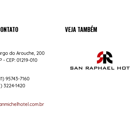
CONTATO
VEJA TAMBÉM
argo do Arouche, 200
 - CEP: 01219-010
1) 95743-7160
1) 3224-1420
nmichelhotel.com.br