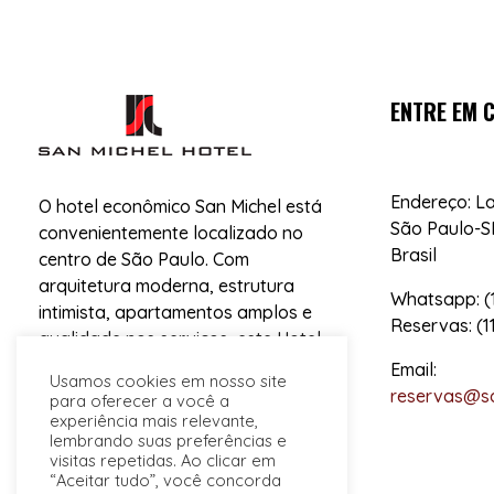
ENTRE EM 
San Michel Hotel
Hotel Econômico no Centro de SP
Endereço: L
O hotel econômico San Michel está
São Paulo-SP
convenientemente localizado no
Brasil
centro de São Paulo. Com
arquitetura moderna, estrutura
Whatsapp: (1
intimista, apartamentos amplos e
Reservas: (1
qualidade nos serviços, este Hotel
econômico é a sua melhor opção de
Email:
Usamos cookies em nosso site
hospedagem no Centro da cidade.
reservas@sa
para oferecer a você a
experiência mais relevante,
lembrando suas preferências e
visitas repetidas. Ao clicar em
“Aceitar tudo”, você concorda